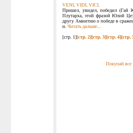
VENI, VIDI, VICI.
Пришел, увидел, победил (Гай Ю
Плутарха, этой фразой Юлий Цез
другу Аминтию о победе в сражени
н.
Читать дальше...
[стр. 1]
[стр. 2]
[стр. 3]
[стр. 4]
[стр. 
Покупай все 