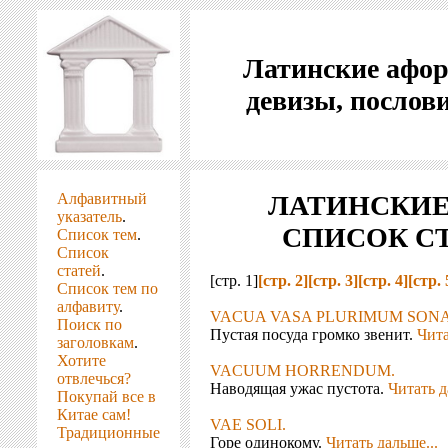
Латинские афо
девизы, послов
Алфавитный
ЛАТИНСКИ
указатель
.
СПИСОК СТ
Список тем
.
Список
статей
.
[стр. 1]
[стр. 2]
[стр. 3]
[стр. 4]
[стр. 
Список тем по
алфавиту
.
VACUA VASA PLURIMUM SONA
Поиск по
Пустая посуда громко звенит.
Чита
заголовкам
.
Хотите
VACUUM HORRENDUM.
отвлечься?
Наводящая ужас пустота.
Читать д
Покупай все в
Китае сам!
VAE SOLI.
Традиционные
Горе одинокому.
Читать дальше...