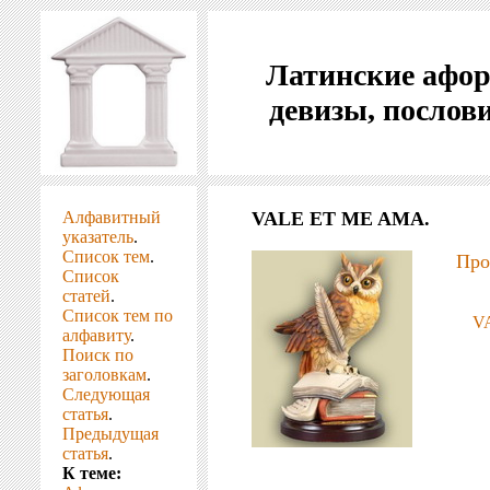
Латинские афо
девизы, послов
Алфавитный
VALE ET ME AMA.
указатель
.
Список тем
.
Про
Список
статей
.
Список тем по
V
алфавиту
.
Поиск по
заголовкам
.
Следующая
статья
.
Предыдущая
статья
.
К теме: