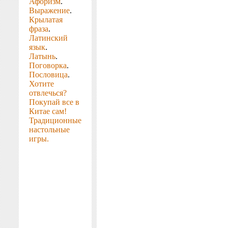
Афоризм
.
Выражение
.
Крылатая
фраза
.
Латинский
язык
.
Латынь
.
Поговорка
.
Пословица
.
Хотите
отвлечься?
Покупай все в
Китае сам!
Традиционные
настольные
игры.