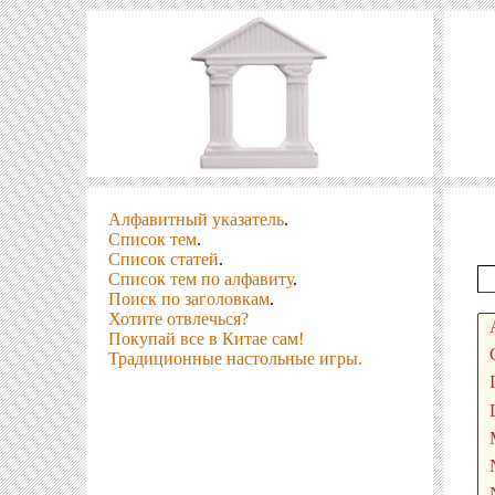
Алфавитный указатель
.
Список тем
.
Список статей
.
Список тем по алфавиту
.
Поиск по заголовкам
.
Хотите отвлечься?
Покупай все в Китае сам!
Традиционные настольные игры.