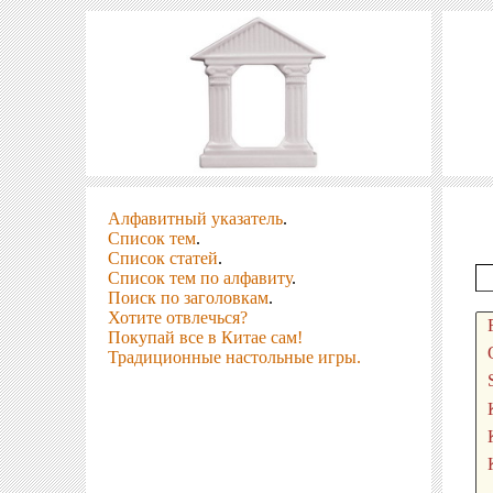
Алфавитный указатель
.
Список тем
.
Список статей
.
Список тем по алфавиту
.
Поиск по заголовкам
.
Хотите отвлечься?
Покупай все в Китае сам!
Традиционные настольные игры.