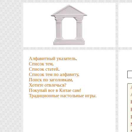
Алфавитный указатель
.
Список тем
.
Список статей
.
Список тем по алфавиту
.
Поиск по заголовкам
.
Хотите отвлечься?
Покупай все в Китае сам!
Традиционные настольные игры.