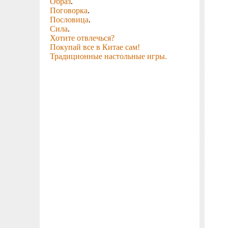
Образ
.
Поговорка
.
Пословица
.
Сила
.
Хотите отвлечься?
Покупай все в Китае сам!
Традиционные настольные игры.