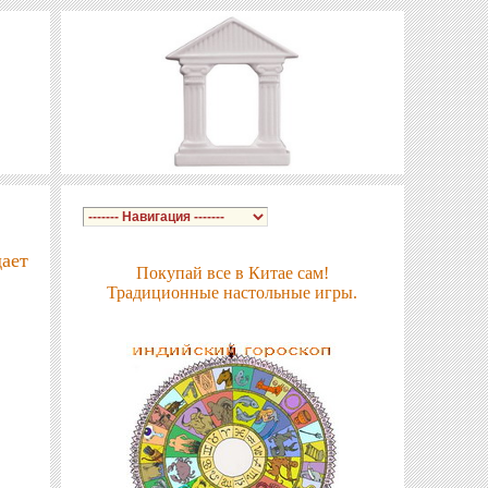
ает
Покупай все в Китае сам!
Традиционные настольные игры.