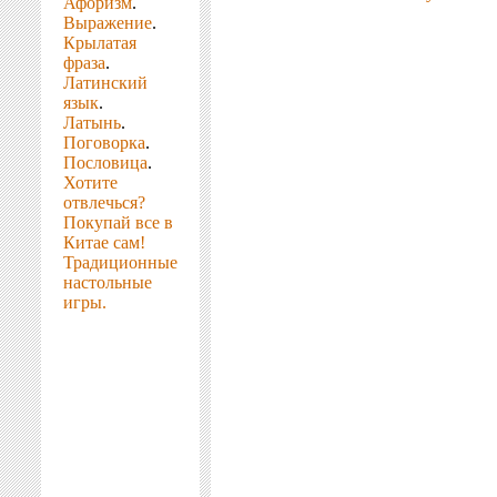
Афоризм
.
Выражение
.
Крылатая
фраза
.
Латинский
язык
.
Латынь
.
Поговорка
.
Пословица
.
Хотите
отвлечься?
Покупай все в
Китае сам!
Традиционные
настольные
игры.