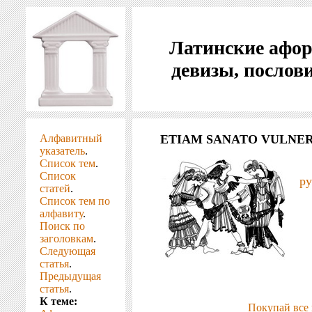
Латинские афо
девизы, послов
Алфавитный
ETIAM SANATO VULNER
указатель
.
Список тем
.
Список
ру
статей
.
Список тем по
алфавиту
.
Поиск по
заголовкам
.
Следующая
статья
.
Предыдущая
статья
.
К теме:
Покупай все 