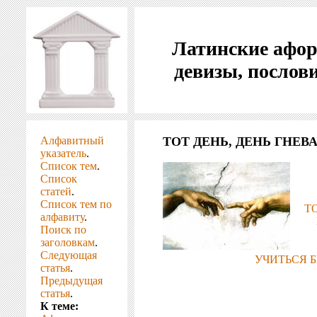
Латинские афо
девизы, послов
Алфавитный
ТОТ ДЕНЬ, ДЕНЬ ГНЕВА
указатель
.
Список тем
.
Список
статей
.
Список тем по
Т
алфавиту
.
Поиск по
заголовкам
.
Следующая
УЧИТЬСЯ Б
статья
.
Предыдущая
статья
.
К теме: