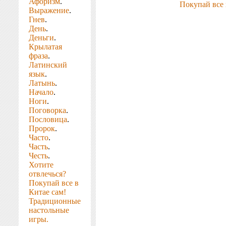
Афоризм
.
Покупай все 
Выражение
.
Гнев
.
День
.
Деньги
.
Крылатая
фраза
.
Латинский
язык
.
Латынь
.
Начало
.
Ноги
.
Поговорка
.
Пословица
.
Пророк
.
Часто
.
Часть
.
Честь
.
Хотите
отвлечься?
Покупай все в
Китае сам!
Традиционные
настольные
игры.