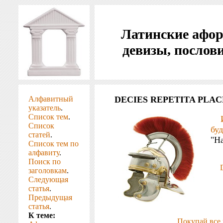
Латинские афо
девизы, послов
Алфавитный
DECIES REPETITA PLAC
указатель
.
Список тем
.
Список
бу
статей
.
"На
Список тем по
алфавиту
.
Поиск по
заголовкам
.
Следующая
статья
.
Предыдущая
статья
.
К теме:
Покупай все 