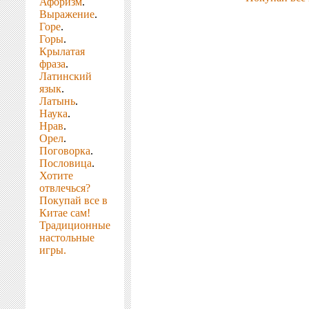
Афоризм
.
Выражение
.
Горе
.
Горы
.
Крылатая
фраза
.
Латинский
язык
.
Латынь
.
Наука
.
Нрав
.
Орел
.
Поговорка
.
Пословица
.
Хотите
отвлечься?
Покупай все в
Китае сам!
Традиционные
настольные
игры.