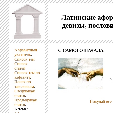
Латинские афо
девизы, послов
Алфавитный
С САМОГО НАЧАЛА.
указатель
.
Список тем
.
Список
статей
.
Список тем по
алфавиту
.
<
Поиск по
заголовкам
.
Следующая
статья
.
Предыдущая
Покупай все 
статья
.
К теме: