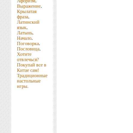
Афоризм
.
Выражение
.
Крылатая
фраза
.
Латинский
язык
.
Латынь
.
Начало
.
Поговорка
.
Пословица
.
Хотите
отвлечься?
Покупай все в
Китае сам!
Традиционные
настольные
игры.