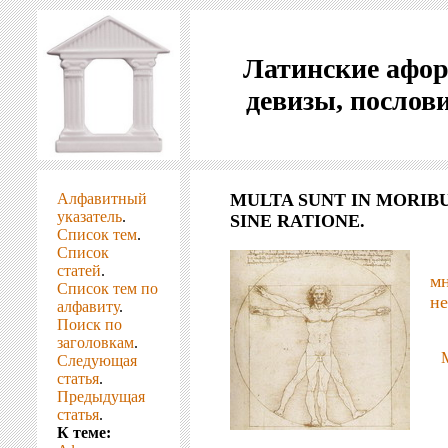
Латинские афо
девизы, послов
Алфавитный
MULTA SUNT IN MORIB
указатель
.
SINE RATIONE.
Список тем
.
Список
статей
.
м
Список тем по
не
алфавиту
.
Поиск по
заголовкам
.
Следующая
статья
.
Предыдущая
статья
.
К теме: