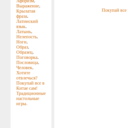
Афоризм
.
Выражение
.
Покупай все 
Крылатая
фраза
.
Латинский
язык
.
Латынь
.
Нелепость
.
Ноги
.
Образ
.
Образец
.
Поговорка
.
Пословица
.
Человек
.
Хотите
отвлечься?
Покупай все в
Китае сам!
Традиционные
настольные
игры.