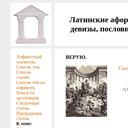
Латинские афо
девизы, послов
Алфавитный
ВЕРУЮ.
указатель
.
Список тем
.
Cred
Список
статей
.
Список тем по
алфавиту
.
<|
Поиск по
заголовкам
.
Следующая
статья
.
Предыдущая
статья
.
К теме: