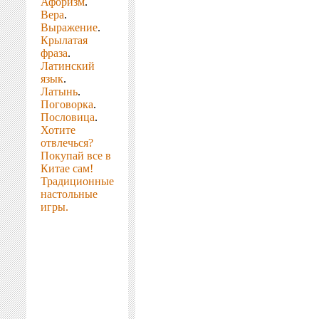
Афоризм
.
Вера
.
Выражение
.
Крылатая
фраза
.
Латинский
язык
.
Латынь
.
Поговорка
.
Пословица
.
Хотите
отвлечься?
Покупай все в
Китае сам!
Традиционные
настольные
игры.