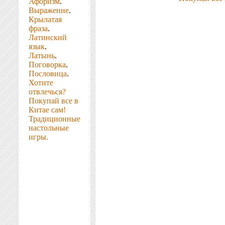
Афоризм
.
Выражение
.
Крылатая
фраза
.
Латинский
язык
.
Латынь
.
Поговорка
.
Пословица
.
Хотите
отвлечься?
Покупай все в
Китае сам!
Традиционные
настольные
игры.