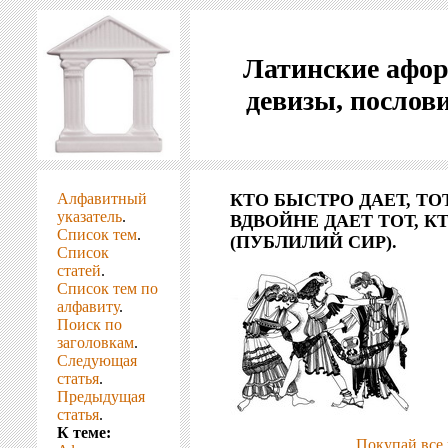
Латинские афо
девизы, послов
Алфавитный
КТО БЫСТРО ДАЕТ, ТО
указатель
.
ВДВОЙНЕ ДАЕТ ТОТ, К
Список тем
.
(ПУБЛИЛИЙ СИР).
Список
статей
.
Список тем по
алфавиту
.
Поиск по
заголовкам
.
Следующая
статья
.
Предыдущая
статья
.
К теме:
Покупай все 