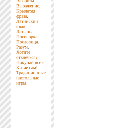
Афоризм
.
Выражение
.
Крылатая
фраза
.
Латинский
язык
.
Латынь
.
Поговорка
.
Пословица
.
Разум
.
Хотите
отвлечься?
Покупай все в
Китае сам!
Традиционные
настольные
игры.