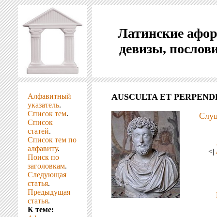
Латинские афо
девизы, послов
Алфавитный
AUSCULTA ET PERPEND
указатель
.
Список тем
.
Слуш
Список
статей
.
Список тем по
алфавиту
.
<|
Поиск по
заголовкам
.
Следующая
статья
.
Предыдущая
статья
.
К теме: