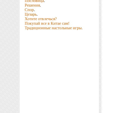
Пословица
.
Решения
.
Спор
.
Цезарь
.
Хотите отвлечься?
Покупай все в Китае сам!
Традиционные настольные игры.