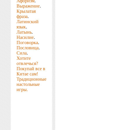
Афоризм
.
Выражение
.
Крылатая
фраза
.
Латинский
язык
.
Латынь
.
Насилие
.
Поговорка
.
Пословица
.
Сила
.
Хотите
отвлечься?
Покупай все в
Китае сам!
Традиционные
настольные
игры.