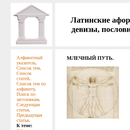
Латинские афо
девизы, послов
Алфавитный
МЛЕЧНЫЙ ПУТЬ.
указатель
.
Список тем
.
Список
статей
.
Список тем по
алфавиту
.
Поиск по
заголовкам
.
Следующая
статья
.
Предыдущая
статья
.
К теме: