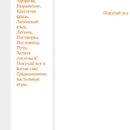
Афоризм
.
Выражение
.
Крылатая
Покупай все 
фраза
.
Латинский
язык
.
Латынь
.
Поговорка
.
Пословица
.
Путь
.
Хотите
отвлечься?
Покупай все в
Китае сам!
Традиционные
настольные
игры.