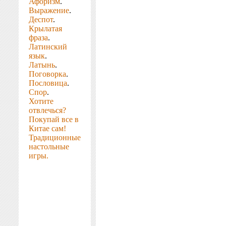
Афоризм
.
Выражение
.
Деспот
.
Крылатая
фраза
.
Латинский
язык
.
Латынь
.
Поговорка
.
Пословица
.
Спор
.
Хотите
отвлечься?
Покупай все в
Китае сам!
Традиционные
настольные
игры.