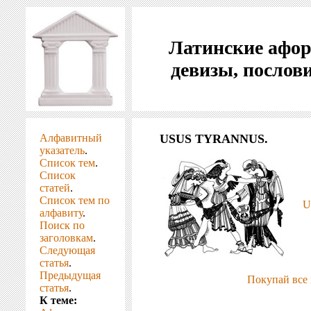
Латинские афо
девизы, послов
Алфавитный
USUS TYRANNUS.
указатель
.
Список тем
.
Список
статей
.
Список тем по
U
алфавиту
.
Поиск по
заголовкам
.
Следующая
статья
.
Предыдущая
Покупай все 
статья
.
К теме: