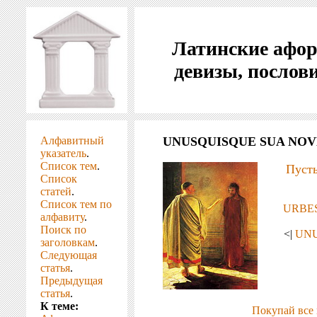
Латинские афо
девизы, послов
Алфавитный
UNUSQUISQUE SUA NOVE
указатель
.
Список тем
.
Пусть
Список
статей
.
Список тем по
URBES
алфавиту
.
Поиск по
<|
UNU
заголовкам
.
Следующая
статья
.
Предыдущая
статья
.
К теме:
Покупай все 