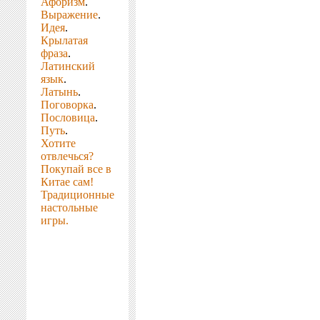
Афоризм
.
Выражение
.
Идея
.
Крылатая
фраза
.
Латинский
язык
.
Латынь
.
Поговорка
.
Пословица
.
Путь
.
Хотите
отвлечься?
Покупай все в
Китае сам!
Традиционные
настольные
игры.