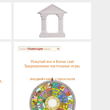
Покупай все в Китае сам!
Традиционные настольные игры.
Е
А.