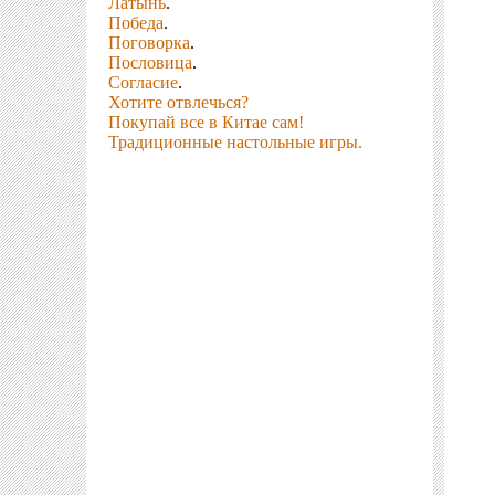
Латынь
.
Победа
.
Поговорка
.
Пословица
.
Согласие
.
Хотите отвлечься?
Покупай все в Китае сам!
Традиционные настольные игры.