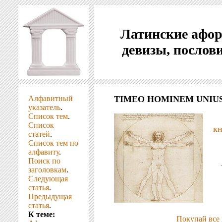
Латинские афо
девизы, послов
Алфавитный
TIMEO HOMINEM UNIUS 
указатель
.
Список тем
.
Список
кн
статей
.
Список тем по
алфавиту
.
Поиск по
заголовкам
.
Следующая
статья
.
Предыдущая
статья
.
К теме:
Покупай все 