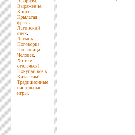
Афоризм
.
Выражение
.
Книги
.
Крылатая
фраза
.
Латинский
язык
.
Латынь
.
Поговорка
.
Пословица
.
Человек
.
Хотите
отвлечься?
Покупай все в
Китае сам!
Традиционные
настольные
игры.