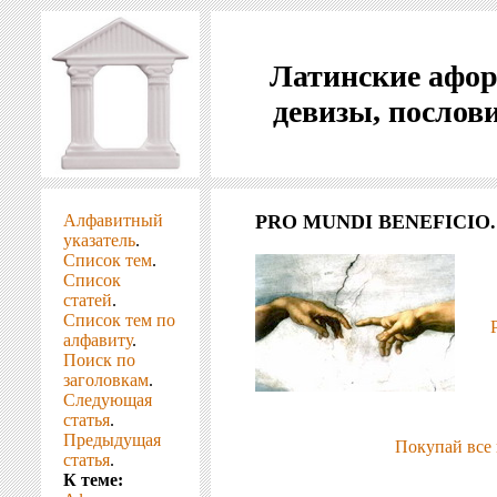
Латинские афо
девизы, послов
Алфавитный
PRO MUNDI BENEFICIO.
указатель
.
Список тем
.
Список
статей
.
Список тем по
алфавиту
.
Поиск по
заголовкам
.
Следующая
статья
.
Предыдущая
Покупай все 
статья
.
К теме: