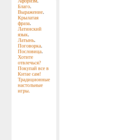
Афоризм
.
Благо
.
Выражение
.
Крылатая
фраза
.
Латинский
язык
.
Латынь
.
Поговорка
.
Пословица
.
Хотите
отвлечься?
Покупай все в
Китае сам!
Традиционные
настольные
игры.