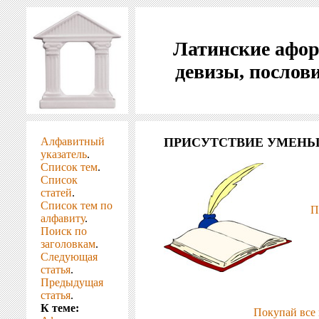
Латинские афо
девизы, послов
Алфавитный
ПРИСУТСТВИЕ УМЕНЬ
указатель
.
Список тем
.
Список
статей
.
Список тем по
П
алфавиту
.
Поиск по
заголовкам
.
Следующая
статья
.
Предыдущая
статья
.
К теме:
Покупай все 