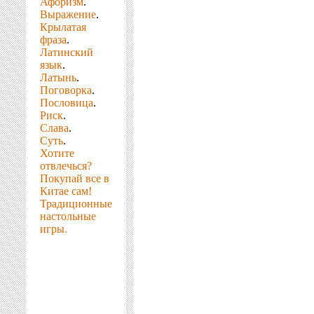
Афоризм
.
Выражение
.
Крылатая
фраза
.
Латинский
язык
.
Латынь
.
Поговорка
.
Пословица
.
Риск
.
Слава
.
Суть
.
Хотите
отвлечься?
Покупай все в
Китае сам!
Традиционные
настольные
игры.