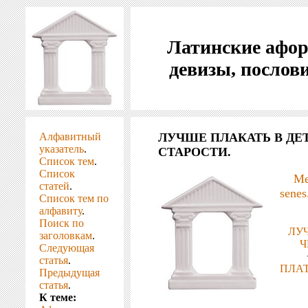
Латинские афо
девизы, послов
Алфавитный
ЛУЧШЕ ПЛАКАТЬ В ДЕТ
указатель
.
СТАРОСТИ.
Список тем
.
Список
Me
статей
.
senes
Список тем по
алфавиту
.
Поиск по
ЛУ
заголовкам
.
Ч
Следующая
статья
.
ПЛАТ
Предыдущая
статья
.
К теме: