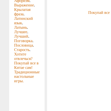
Афоризм
.
Выражение
.
Крылатая
Покупай все 
фраза
.
Латинский
язык
.
Латынь
.
Лучшее
.
Лучший
.
Поговорка
.
Пословица
.
Старость
.
Хотите
отвлечься?
Покупай все в
Китае сам!
Традиционные
настольные
игры.